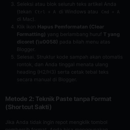
Seleksi atau blok seluruh teks artikel Anda
(tekan
di Windows atau
Ctrl + A
Cmd + A
di Mac).
Klik ikon
Hapus Pemformatan (Clear
Formatting)
yang berlambang huruf
T
yang
dicoret (\u0058)
pada bilah menu atas
Blogger.
Selesai. Struktur kode sampah akan otomatis
rontok, dan Anda tinggal menata ulang
heading
(H2/H3) serta cetak tebal teks
secara manual di Blogger.
Metode 2: Teknik Paste tanpa Format
(Shortcut Sakti)
Jika Anda tidak ingin repot mengklik tombol
pembersih format, Anda bisa menggunakan