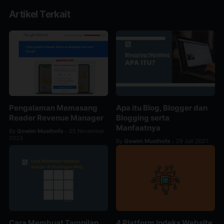
Artikel Terkait
Pengalaman Memasang
Apa itu Blog, Blogger dan
Reader Revenue Manager
Blogging serta
Manfaatnya
By
Qowim Musthofa
05 November
•
2023
By
Qowim Musthofa
29 Juli 2021
•
Cara Membuat Tampilan
4 Platform Indeks Website