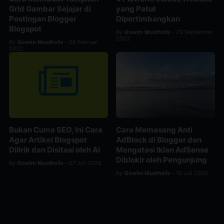
Grid Gambar Sejajar di
yang Patut
Postingan Blogger
Dipertimbangkan
Blogspot
By
Qowim Musthofa
29 September
•
2023
By
Qowim Musthofa
09 Februari
•
2022
Bukan Cuma SEO, Ini Cara
Cara Memasang Anti
Agar Artikel Blogspot
AdBlock di Blogger dan
Dilirik dan Disitasi oleh AI
Mengatasi Iklan AdSense
Diblokir oleh Pengunjung
By
Qowim Musthofa
07 Juli 2026
•
By
Qowim Musthofa
10 Juli 2026
•