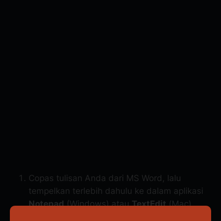
Copas tulisan Anda dari MS Word, lalu
tempelkan terlebih dahulu ke dalam aplikasi
Notepad
(Windows) atau
TextEdit
(Mac)
dengan mode
plain text
.