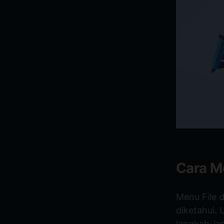
Cara M
Menu File 
diketahui. 
langkah-la