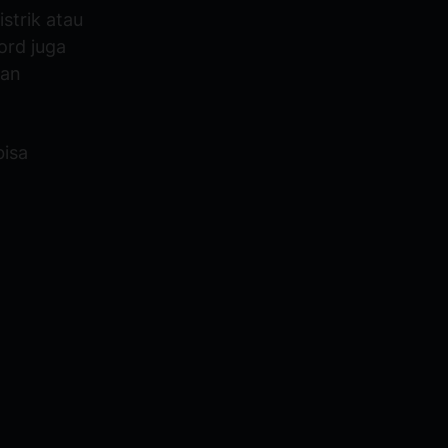
istrik atau
ord juga
kan
bisa