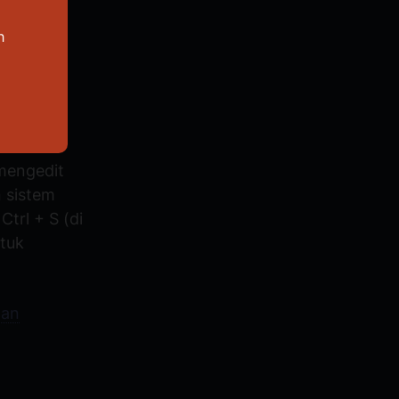
h
File
mengedit
 sistem
trl + S (di
tuk
lan