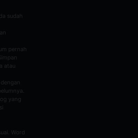
nda sudah
kan
lum pernah
(Simpan
a atau
 dengan
belumnya.
log yang
si
suai. Word