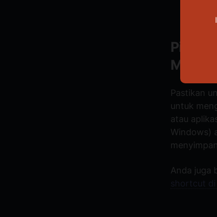
Pintas
Ms. Wo
Pastikan u
untuk meng
atau aplika
Windows) a
menyimpa
Anda juga 
shortcut
di