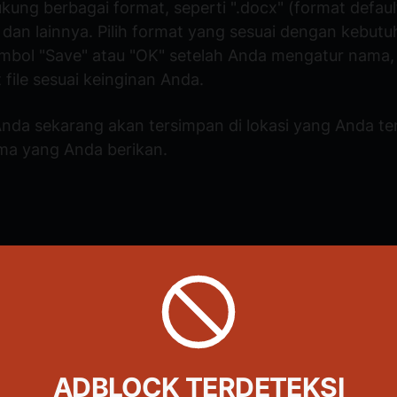
ung berbagai format, seperti ".docx" (format default)
" dan lainnya. Pilih format yang sesuai dengan kebut
ombol "Save" atau "OK" setelah Anda mengatur nama, 
 file sesuai keinginan Anda.
da sekarang akan tersimpan di lokasi yang Anda te
a yang Anda berikan.
ADBLOCK TERDETEKSI