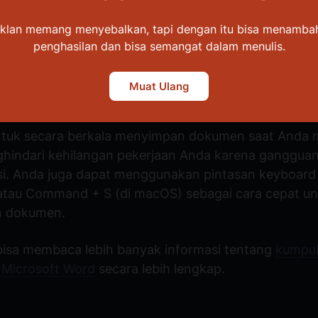
Iklan memang menyebalkan, tapi dengan itu bisa menamba
penghasilan dan bisa semangat dalam menulis.
an Keyboard (shortcut) Menyimpan 
Muat Ulang
rd
ntuk secara berkala menyimpan dokumen saat Anda 
hindari kehilangan pekerjaan Anda karena gangguan
si. Anda juga dapat menggunakan pintasan keyboard C
tau Command + S (di macOS) sebagai cara cepat un
n dokumen.
bisa membaca lebih banyak informasi tentang
kumpu
 Microsoft Word
secara lebih lengkap.