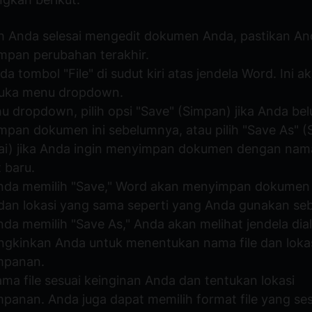
h Anda selesai mengedit dokumen Anda, pastikan A
pan perubahan terakhir.
ada tombol "File" di sudut kiri atas jendela Word. Ini a
ka menu dropdown.
u dropdown, pilih opsi "Save" (Simpan) jika Anda be
pan dokumen ini sebelumnya, atau pilih "Save As" 
ai) jika Anda ingin menyimpan dokumen dengan nam
 baru.
Anda memilih "Save," Word akan menyimpan dokumen
an lokasi yang sama seperti yang Anda gunakan se
nda memilih "Save As," Anda akan melihat jendela dia
gkinkan Anda untuk menentukan nama file dan loka
mpanan.
ama file sesuai keinginan Anda dan tentukan lokasi
panan. Anda juga dapat memilih format file yang se