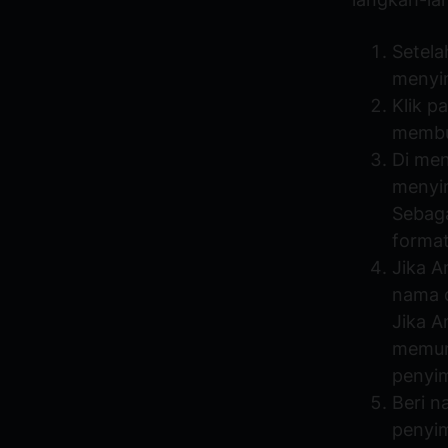
Setela
menyim
Klik p
membu
Di men
menyim
Sebag
format
Jika 
nama d
Jika A
memun
penyi
Beri n
penyim