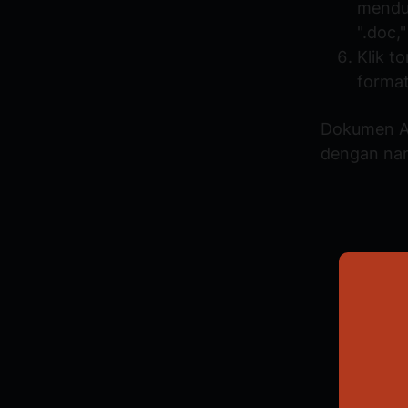
menduk
".doc,
Klik t
format
Dokumen An
dengan nam