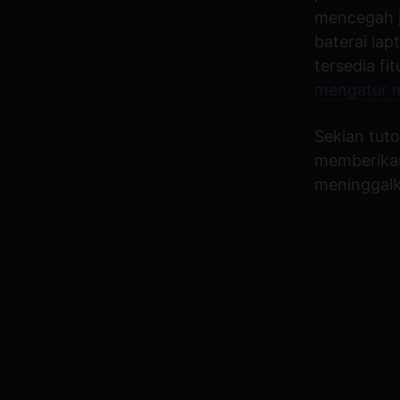
mencegah ji
baterai lap
tersedia fi
mengatur m
Sekian tuto
memberikan
meninggalk