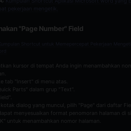
A:
Kumpulan Shortcut Aplikasi Microsoft word yang b
t pekerjaan mengetik.
akan "Page Number" Field
Kumpulan Shortcut untuk Memepercepat Pekerjaan Mengeti
ord
tkan kursor di tempat Anda ingin menambahkan no
an.
ke tab "Insert" di menu atas.
"Quick Parts" dalam grup "Text".
ield".
kotak dialog yang muncul, pilih "Page" dari daftar Fi
apat menyesuaikan format penomoran halaman di si
"OK" untuk menambahkan nomor halaman.