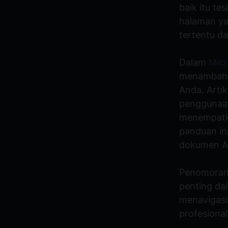
baik itu te
halaman ya
tertentu d
Dalam
Micr
menambahka
Anda. Arti
penggunaan
menempatka
panduan in
dokumen A
Penomoran 
penting da
menavigasi
profesiona