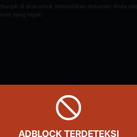
petunjuk di atas untuk memastikan dokumen Anda sela
man yang tepat.
ahkan halaman pada Word
ADBLOCK TERDETEKSI