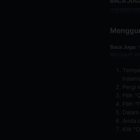
BACA JUG
mempercepa
Menggun
Baca Juga:
Microsoft W
Tempa
halam
Pergi 
Pilih 
Pilih "F
Dalam 
Anda d
Klik 