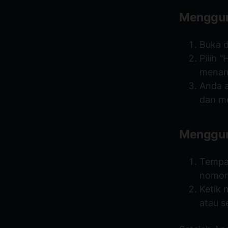
Mengguna
Buka d
Pilih 
menam
Anda 
dan me
Menggun
Tempa
nomor
Ketik 
atau s