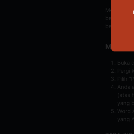
Menambahk
berbagai ca
berikut ini;
Menggun
Buka d
Pergi 
Pilih 
Anda a
(atas 
yang b
Word 
yang A