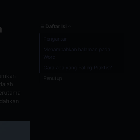
a
Daftar Isi
Pengantar
Menambahkan halaman pada
Word
Cara apa yang Paling Praktis?
tumkan
Penutup
dalah
terutama
udahkan