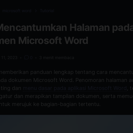
microsoft word
Tutorial
Mencantumkan Halaman pad
en Microsoft Word
 11, 2023
•
0
•
3
menit membaca
i memberikan panduan lengkap tentang cara mencan
ada dokumen Microsoft Word. Penomoran halaman a
nting dan
menu dasar pada aplikasi Microsoft Word
, 
gatur dan merapikan tampilan dokumen, serta mem
tuk merujuk ke bagian-bagian tertentu.