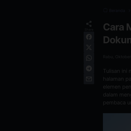
Beranda
Cara 
Dokum
Rabu, Oktober
Tulisan in
halaman p
elemen pe
dalam men
pembaca un