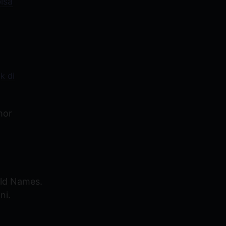
isa
k di
mor
eld Names.
ni.