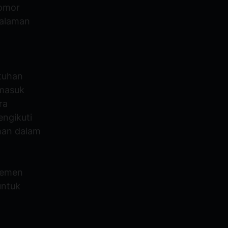
nomor
halaman
tuhan
rmasuk
ra
ngikuti
man dalam
lemen
untuk