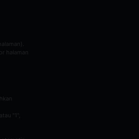
.
halaman).
or halaman
ahkan
tau "1",