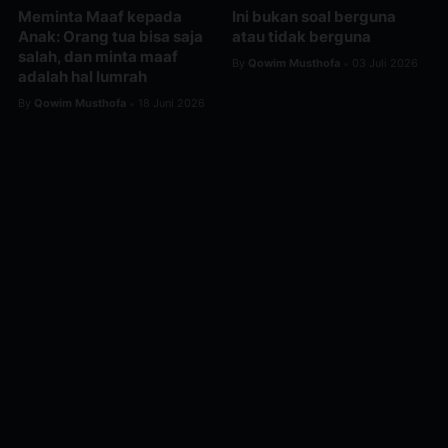
Meminta Maaf kepada
Ini bukan soal berguna
Anak: Orang tua bisa saja
atau tidak berguna
salah, dan minta maaf
By
Qowim Musthofa
03 Juli 2026
•
adalah hal lumrah
By
Qowim Musthofa
18 Juni 2026
•