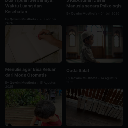
Dua Tipuan Berbahaya:
3 Kebutuhan Dasar
Waktu Luang dan
Manusia secara Psikologis
Kesehatan
By
Qowim Musthofa
04 Juli 2026
•
By
Qowim Musthofa
20 Oktober
•
2025
Menulis agar Bisa Keluar
Qada Salat
dari Mode Otomatis
By
Qowim Musthofa
14 Agustus
•
2025
By
Qowim Musthofa
15 Agustus
•
2025