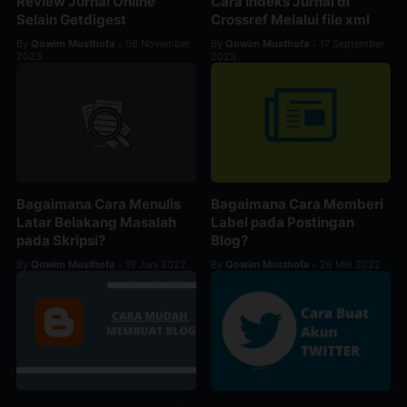
Review Jurnal Online
Cara Indeks Jurnal di
Selain Getdigest
Crossref Melalui file xml
By
Qowim Musthofa
08 November
By
Qowim Musthofa
17 September
•
•
2023
2023
Bagaimana Cara Menulis
Bagaimana Cara Memberi
Latar Belakang Masalah
Label pada Postingan
pada Skripsi?
Blog?
By
Qowim Musthofa
19 Juni 2022
By
Qowim Musthofa
26 Mei 2022
•
•