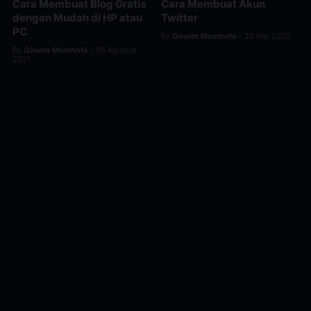
Cara Membuat Blog Gratis
Cara Membuat Akun
dengan Mudah di HP atau
Twitter
PC
By
Qowim Musthofa
20 Mei 2022
•
By
Qowim Musthofa
05 Agustus
•
2021