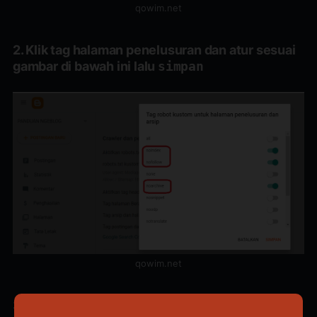
qowim.net
2. Klik tag halaman penelusuran dan atur sesuai
gambar di bawah ini lalu
simpan
qowim.net
3. Klik tag postingan dan halaman lalu atur