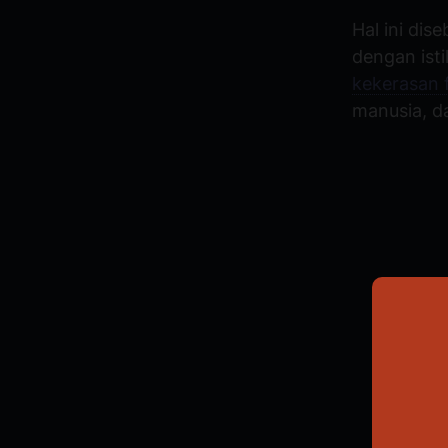
Hal ini dis
dengan ist
kekerasan f
manusia, da