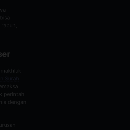
hwa
bisa
 rapuh,
ser
a makhluk
an Surah
memaksa
k perintah
unia dengan
 urusan