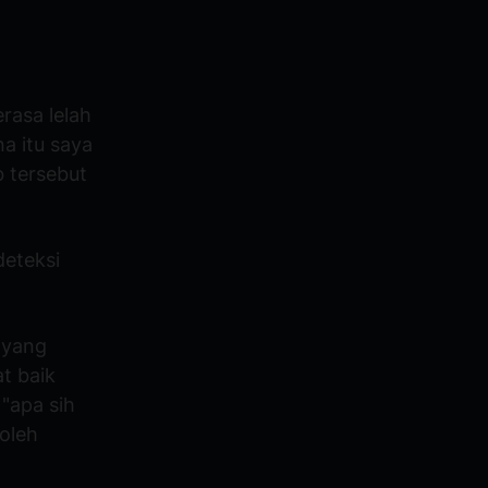
rasa lelah
a itu saya
b tersebut
deteksi
a yang
t baik
"apa sih
 oleh