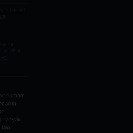
Ilal - Ibnu Abi
tim
Kamil fi
'afair Rijal -
 Adi
 oleh Imam
enaruh
tau
g banyak
lain.