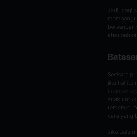
Jadi, bagi 
membangun 
bersandar 
atau bahka
Batasa
Seckara pri
jika hal i
Luqman aya
anak untuk 
tersebut, 
cara yang b
Jika dalam