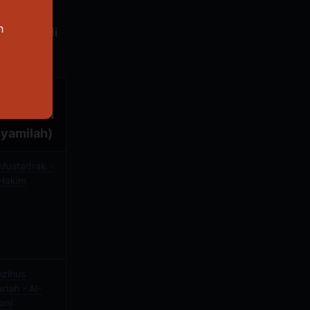
ncari 4
h
ncarian di
Sumber
Maktabah
yamilah)
Mustadrak -
-Hakim
nzihus
riah - Al-
ani