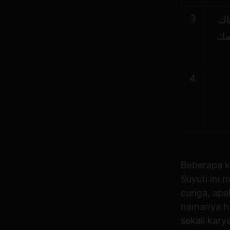
3
اك
أجبه وإن
4
Beberapa ka
Suyuti ini
curiga, ap
namanya ha
sekali kary