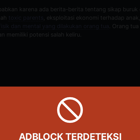
ebabkan karena ada berita-berita tentang sikap buruk
ilah
toxic parents
, eksploitasi ekonomi terhadap anak
isik dan mental yang dilakukan orang tua
. Orang tua
n memiliki potensi salah keliru.
ADBLOCK TERDETEKSI