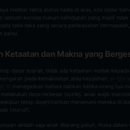
saya melihat fakta status hadis di atas, kita sadar ba
sebuah konsep hukum kehidupan yang masif tidak 
pada teks-teks yang secara periwayatan bermasalah,
n palsu.
n Ketaatan dan Makna yang Berge
nsip dasar syariat, tidak ada ketaatan mutlak kepad
tu mengarah pada kemaksiatan atau kezaliman.
Al-Qur'
t 15
menegaskan bahwa bahkan ketika orang tua 
melakukan dosa terbesar (syirik), anak wajib menola
meskipun tetap diperintahkan menemani mereka di d
aik (ma'ruf).
 urusan akidah saja anak dilarang patuh, maka dalam