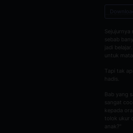
Download
Sejujurnya
sebab banya
jadi belaja
untuk mata 
Tapi tak ap
hadis.
Bab yang 
sangat coc
kepada ora
tolok ukur 
anak?"