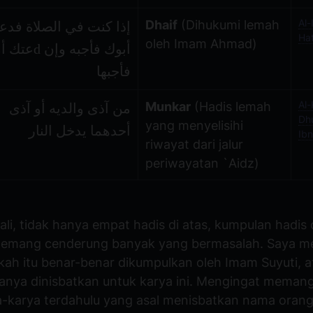
Al-
Dhaif
(Dihukumi lemah
إذا كنت في الصلاة فدع
Ha
oleh Imam Ahmad)
أبوك ف dعتك أمك
فأجبها
Al-
Munkar
(Hadis lemah
من آذى والديه أو آذى
Dhu
yang menyelisihi
أحدهما يدخل النار
Ibn
riwayat dari jalur
periwayatan `Aidz)
li, tidak hanya empat hadis di atas, kumpulan hadis
 memang cenderung banyak yang bermasalah. Saya m
akah itu benar-benar dikumpulkan oleh Imam Suyuti, a
nya dinisbatkan untuk karya ini. Mengingat meman
a-karya terdahulu yang asal menisbatkan nama orang 