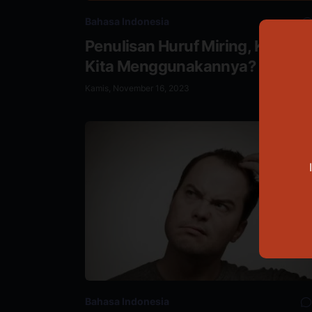
Bahasa Indonesia
Penulisan Huruf Miring, Kapan
Kita Menggunakannya?
Kamis, November 16, 2023
Bahasa Indonesia