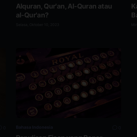
Alquran, Qur'an, Al-Quran atau
K
al-Qur'an?
B
Selasa, Oktober 10, 2023
Min
Bahasa Indonesia
0
0