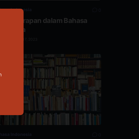
hasa Indonesia
0
nsur Serapan dalam Bahasa
ndonesia
asa, Oktober 17, 2023
h
hasa Indonesia
0