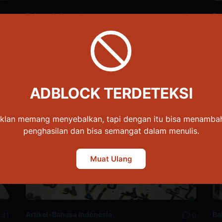
Bahasa Indonesia
Ba
11
0
Penulisan Partikel pun, -lah, -kah,
U
dan -tah
I
Jumat, Oktober 20, 2023
Sel
ADBLOCK TERDETEKSI
Iklan memang menyebalkan, tapi dengan itu bisa menamba
penghasilan dan bisa semangat dalam menulis.
Muat Ulang
Artikel
•
Bahasa Indonesia
Ba
41
0