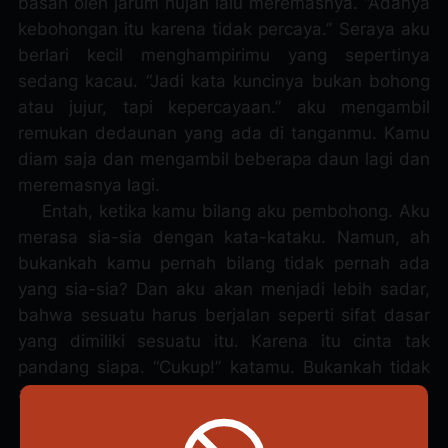
basah oleh jarum hujan lalu meremasnya. “Adanya
kebohongan itu karena tidak percaya.” Seraya aku
berlari kecil menghampirimu yang sepertinya
sedang kacau. “Jadi kata kuncinya bukan bohong
atau jujur, tapi kepercayaan.” aku mengambil
remukan dedaunan yang ada di tanganmu. Kamu
diam saja dan mengambil beberapa daun lagi dan
meremasnya lagi.
Entah, ketika kamu bilang aku pembohong. Aku
merasa sia-sia dengan kata-kataku. Namun, ah
bukankah kamu pernah bilang tidak pernah ada
yang sia-sia? Dan aku akan menjadi lebih sadar,
bahwa sesuatu harus berjalan seperti sifat dasar
yang dimiliki sesuatu itu. Karena itu cinta tak
pandang siapa. “Cukup!” katamu. Bukankah tidak
ada salah menyintai seseorang?