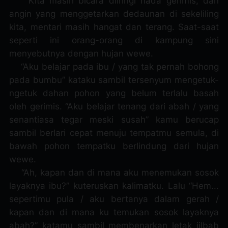
Kita masih bicara diiringi nada gerimis, dan
angin yang menggetarkan dedaunan di sekeliling
kita, mentari masih hangat dan terang. Saat-saat
seperti ini orang-orang di kampung sini
menyebutnya dengan hujan wewe.
“Aku belajar pada ibu / yang tak pernah bohong
pada bumbu” kataku sambil tersenyum mengetuk-
ngetuk dahan pohon yang belum terlalu basah
oleh gerimis. “Aku belajar tenang dari abah / yang
senantiasa tegar meski susah” kamu berucap
sambil berlari cepat menuju tempatmu semula, di
bawah pohon tempatku berlindung dari hujan
wewe.
“Ah, kapan dan di mana aku menemukan sosok
layaknya ibu?” kuteruskan kalimatku. Lalu “Hem...
sepertimu pula / aku bertanya dalam gerah /
kapan dan di mana ku temukan sosok layaknya
abah?” katamu sambil membenarkan letak jilbab